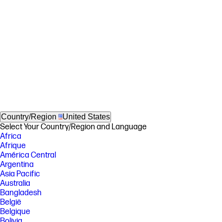
Country/Region
United States
Select Your Country/Region and Language
Africa
Afrique
América Central
Argentina
Asia Pacific
Australia
Bangladesh
België
Belgique
Bolivia